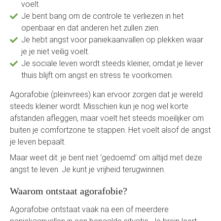
voelt.
 op de
Je bent bang om de controle te verliezen in het
e. Hierdoor
openbaar en dat anderen het zullen zien.
 website-
Je hebt angst voor paniekaanvallen op plekken waar
ren
je je niet veilig voelt.
nte
Je sociale leven wordt steeds kleiner, omdat je liever
enties
thuis blijft om angst en stress te voorkomen.
gebaseerd
 gedrag van
Agorafobie (pleinvrees) kan ervoor zorgen dat je wereld
ezoeker.
steeds kleiner wordt. Misschien kun je nog wel korte
afstanden afleggen, maar voelt het steeds moeilijker om
buiten je comfortzone te stappen. Het voelt alsof de angst
uren
je leven bepaalt.
Maar weet dit: je bent niet ‘gedoemd’ om altijd met deze
angst te leven. Je kunt je vrijheid terugwinnen.
Waarom ontstaat agorafobie?
Agorafobie ontstaat vaak na een of meerdere