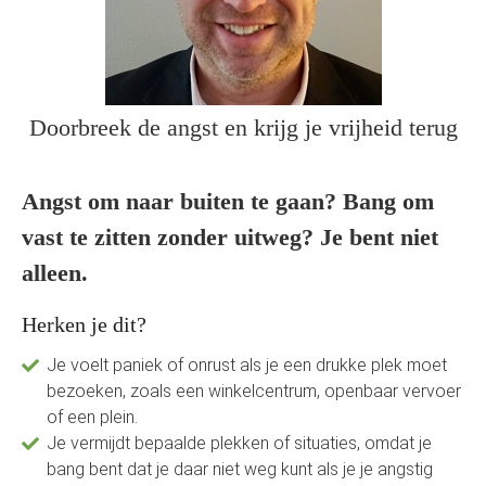
s kan de
e niet
oneren.
ieken
Doorbreek de angst en krijg je vrijheid terug
ische
s worden
kt om
Angst om naar buiten te gaan? Bang om
em
vast te zitten zonder uitweg? Je bent niet
tie te
alleen.
elen over
drag van
Herken je dit?
zoeker op
site.
Je voelt paniek of onrust als je een drukke plek moet
bezoeken, zoals een winkelcentrum, openbaar vervoer
ing
of een plein.
ingcookies
Je vermijdt bepaalde plekken of situaties, omdat je
 gebruikt
bang bent dat je daar niet weg kunt als je je angstig
oekers te