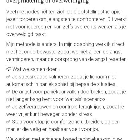
overprikkeling of overweldiging
Veel methodes richten zich op blootstellingstherapie:
jezelf forceren om je angsten te confronteren. Dit werkt
niet voor iedereen en kan zelfs averechts werken als je
overweldigd raakt.
Mijn methode is anders. In mijn coaching werk ik direct
met het onderbewuste, zodat we niet alleen de angst
verminderen, maar de oorsprong van de angst resetten.
💡 Wat we samen doen:
✅ Je stressreactie kalmeren, zodat je lichaam niet
automatisch in paniek schiet bij bepaalde situaties.
✅ De angst voor paniekaanvallen doorbreken, zodat je
niet langer bang bent voor ‘wat als’-scenario’s.
✅ Je zelfvertrouwen en controle terugkrijgen, zodat je
weer vrijer kunt bewegen zonder stress.
✅ Stap voor stap je comfortzone uitbreiden, op een
manier die veilig en haalbaar voelt voor jou.
We werken met evidence-based technieken om jouw