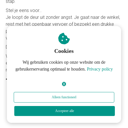
stap.
Stel je eens voor…
Je loopt de deur uit zonder angst. Je gaat naar de winkel,
reist met het openbaar vervoer of bezoekt een drukke
plek—zonder dat je lichaam in paniek schiet. Je voelt je
weer vrij, in controle en ontspannen.
Dat kan. Agorafobie hoeft je leven niet te bepalen.
Cookies
Wil jij ontdekken hoe deze coaching jou kan helpen? Plan
Wij gebruiken cookies op onze website om de
een gratis kennismakingsgesprek en zet de eerste stap
gebruikerservaring optimaal te houden.
Privacy policy
naar vrijheid.
➡ Klik hier om je gratis kennismaking te boeken
Alleen functioneel
ik wil een kennismakingsgesprek
Accepteer alle